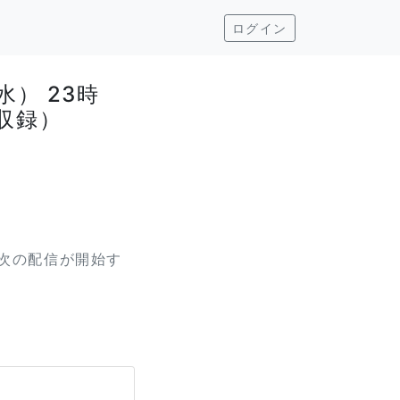
ログイン
水） 23時
収録）
次の配信が開始す